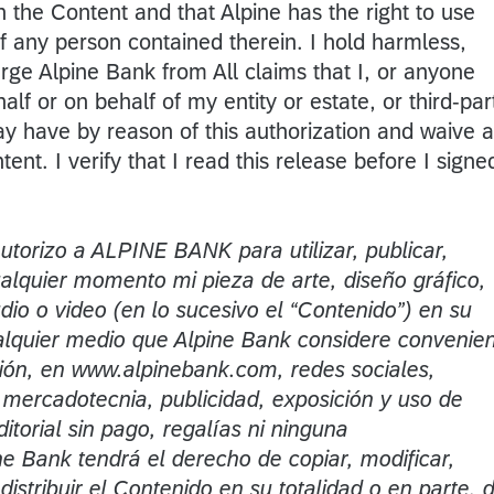
 the Content and that Alpine has the right to use
f any person contained therein. I hold harmless,
rge Alpine Bank from All claims that I, or anyone
lf or on behalf of my entity or estate, or third-par
ay have by reason of this authorization and waive 
tent. I verify that I read this release before I signe
utorizo a ALPINE BANK para utilizar, publicar,
cualquier momento mi pieza de arte, diseño gráfico,
dio o video (en lo sucesivo el “Contenido”) en su
ualquier medio que Alpine Bank considere convenie
ión, en www.alpinebank.com, redes sociales,
mercadotecnia, publicidad, exposición y uso de
itorial sin pago, regalías ni ninguna
ne Bank tendrá el derecho de copiar, modificar,
 distribuir el Contenido en su totalidad o en parte, 