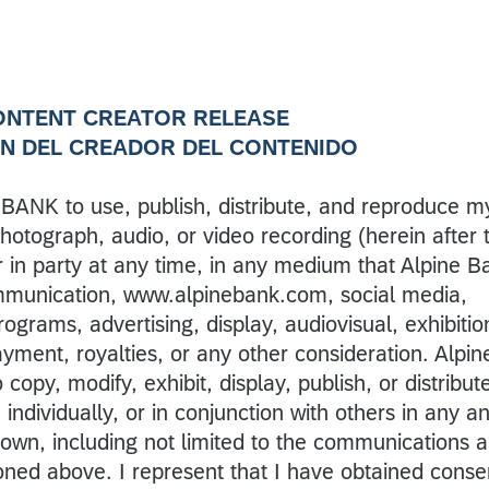
ONTENT CREATOR RELEASE
N DEL CREADOR DEL CONTENIDO
BANK to use, publish, distribute, and reproduce m
photograph, audio, or video recording (herein after 
r in party at any time, in any medium that Alpine B
ommunication, www.alpinebank.com, social media,
ograms, advertising, display, audiovisual, exhibitio
ayment, royalties, or any other consideration. Alpin
 copy, modify, exhibit, display, publish, or distribut
 individually, or in conjunction with others in any a
nown, including not limited to the communications 
ned above. I represent that I have obtained conse